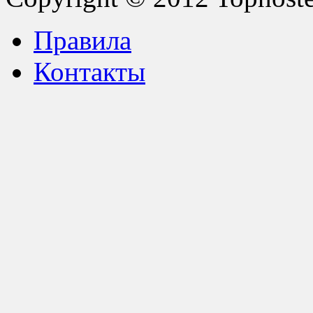
Правила
Контакты