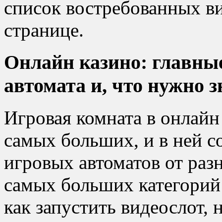
список востребованных ви
странице.
Онлайн казино: главны
автомата и, что нужно з
Игровая комната в онлайн
самых больших, и в ней с
игровых автоматов от раз
самых больших категорий 
как запустить видеослот, 