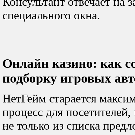
Консультант отвечает на 
специального окна.
Онлайн казино: как с
подборку игровых авт
НетГейм старается макси
процесс для посетителей,
не только из списка пред