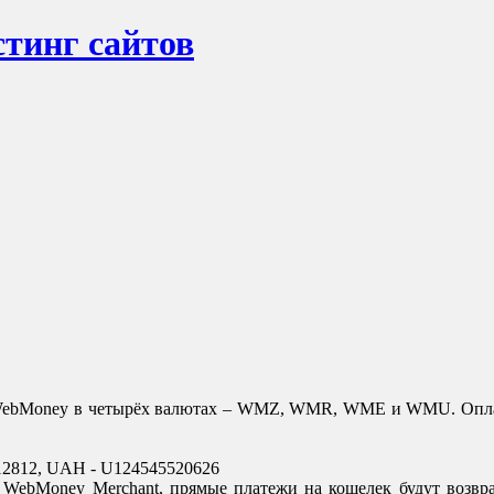
тинг сайтов
 WebMoney в четырёх валютах – WMZ, WMR, WME и WMU. Оплат
12812, UAH - U124545520626
с WebMoney Merchant, прямые платежи на кошелек будут возв