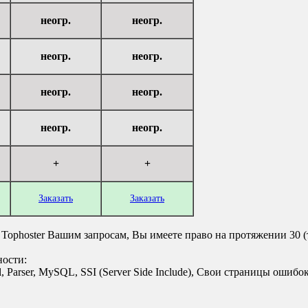
неогр.
неогр.
неогр.
неогр.
неогр.
неогр.
неогр.
неогр.
+
+
Заказать
Заказать
о Tophoster Вашим запросам, Вы имеете право на протяжении 30 
ости:
 Perl, Parser, MySQL, SSI (Server Side Include), Свои страницы ошиб