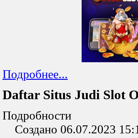
Подробнее...
Daftar Situs Judi Slot 
Подробности
Создано 06.07.2023 15: