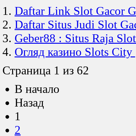
Daftar Link Slot Gacor
Daftar Situs Judi Slot G
Geber88 : Situs Raja Slo
Огляд казино Slots City 
Страница 1 из 62
В начало
Назад
1
2