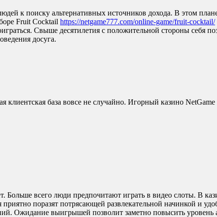
людей к поиску альтернативных источников дохода. В этом пла
оре Fruit Cocktail
https://netgame777.com/online-game/fruit-cocktail/
играться. Свыше десятилетия с положительной стороны себя по
оведения досуга.
ая клиентская база вовсе не случайно. Игорный казино NetGame
ет. Больше всего люди предпочитают играть в видео слоты. В ка
 приятно поразят потрясающей развлекательной начинкой и удо
ий. Ожидание выигрышей позволит заметно повысить уровень а