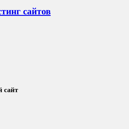
тинг сайтов
й сайт