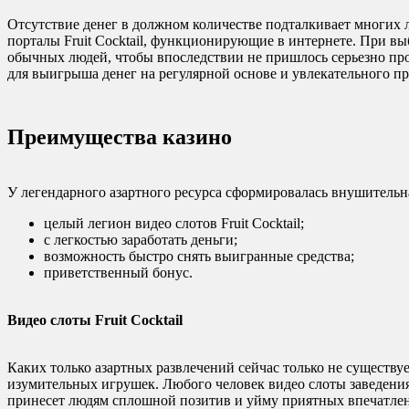
Отсутствие денег в должном количестве подталкивает многих 
порталы Fruit Cocktail, функционирующие в интернете. При выб
обычных людей, чтобы впоследствии не пришлось серьезно про
для выигрыша денег на регулярной основе и увлекательного пр
Преимущества казино
У легендарного азартного ресурса сформировалась внушительн
целый легион видео слотов Fruit Cocktail;
с легкостью заработать деньги;
возможность быстро снять выигранные средства;
приветственный бонус.
Видео слоты Fruit Cocktail
Каких только азартных развлечений сейчас только не существу
изумительных игрушек. Любого человек видео слоты заведения
принесет людям сплошной позитив и уйму приятных впечатлен