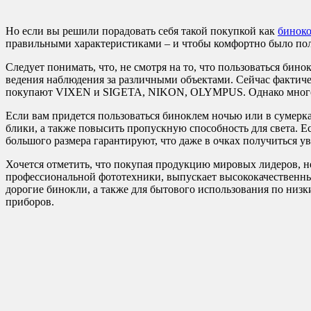
Но если вы решили порадовать себя такой покупкой как
биноко
правильными характеристиками – и чтобы комфортно было поль
Следует понимать, что, не смотря на то, что пользоваться бин
ведения наблюдения за различными объектами. Сейчас факти
покупают VIXEN и SIGETA, NIKON, OLYMPUS. Однако много 
Если вам придется пользоваться биноклем ночью или в сумерк
блики, а также повысить пропускную способность для света. 
большого размера гарантируют, что даже в очках получиться у
Хочется отметить, что покупая продукцию мировых лидеров, н
профессиональной фототехники, выпускает высококачественны
дорогие бинокли, а также для бытового использования по низк
приборов.