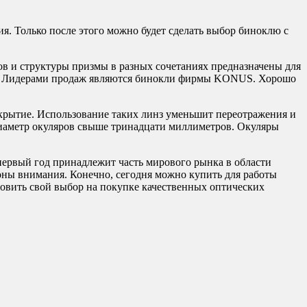
ния. Только после этого можно будет сделать выбор биноклю с
яров и структуры призмы в разных сочетаниях предназначены для
ия. Лидерами продаж являются бинокли фирмы KONUS. Хорошо
крытие. Использование таких линз уменьшит переотражения и
 диаметр окуляров свыше тринадцати миллиметров. Окуляры
первый год принадлежит часть мирового рынка в области
оны внимания. Конечно, сегодня можно купить для работы
ановить свой выбор на покупке качественных оптических