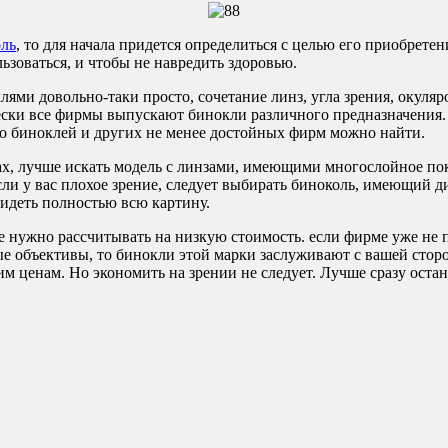
ль
, то для начала придется определиться с целью его приобрете
зоваться, и чтобы не навредить здоровью.
оклями довольно-таки просто, сочетание линз, угла зрения, окул
чески все фирмы выпускают бинокли различного предназначен
биноклей и других не менее достойных фирм можно найти.
ах, лучше искать модель с линзами, имеющими многослойное по
Если у вас плохое зрение, следует выбирать биноколь, имеющий
видеть полностью всю картину.
е нужно рассчитывать на низкую стоимость. если фирме уже не 
е объективы, то бинокли этой марки заслуживают с вашей стор
им ценам. Но экономить на зрении не следует. Лучше сразу ост