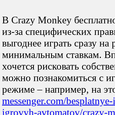
В Crazy Monkey бесплатно
из-за специфических прав
выгоднее играть сразу на 
минимальным ставкам. Вп
хочется рисковать собств
можно познакомиться с иг
режиме – например, на эт
messenger.com/besplatnye-i
igrovyh-avtomatov/crazy-m