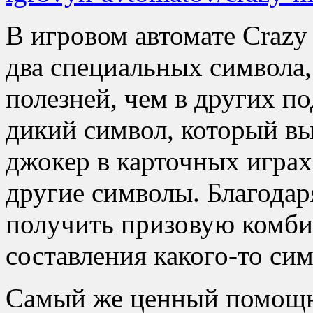
В игровом автомате Crazy
два специальных символа,
полезней, чем в других по
дикий символ, который вы
джокер в карточных играх
другие символы. Благодар
получить призовую комби
составления какого-то сим
Самый же ценный помощни