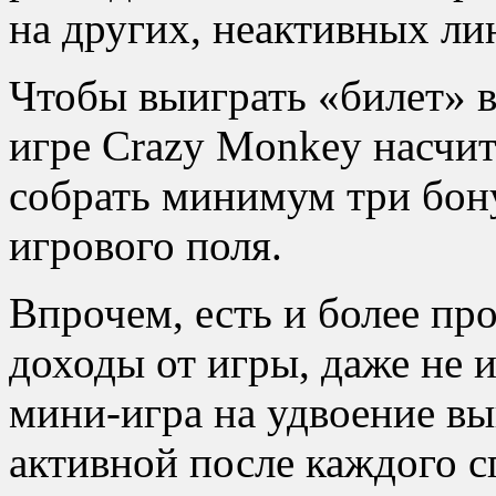
на других, неактивных ли
Чтобы выиграть «билет» в
игре Crazy Monkey насчит
собрать минимум три бон
игрового поля.
Впрочем, есть и более пр
доходы от игры, даже не 
мини-игра на удвоение вы
активной после каждого с