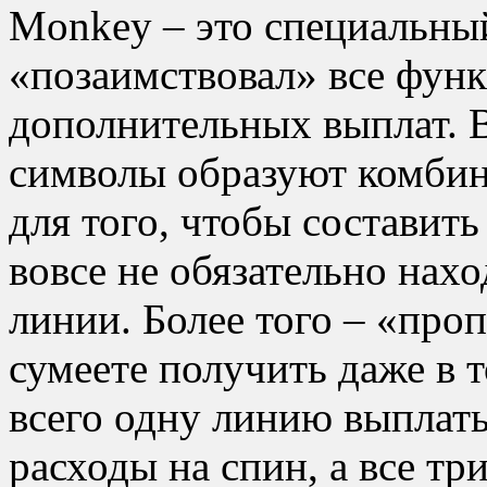
Monkey – это специальны
«позаимствовал» все функ
дополнительных выплат. 
символы образуют комбина
для того, чтобы составит
вовсе не обязательно нах
линии. Более того – «про
сумеете получить даже в т
всего одну линию выплаты
расходы на спин, а все т