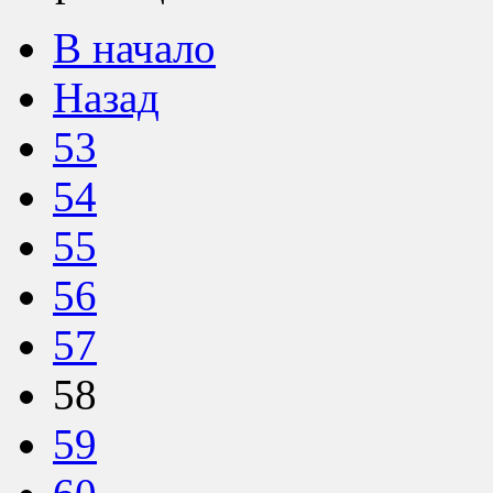
В начало
Назад
53
54
55
56
57
58
59